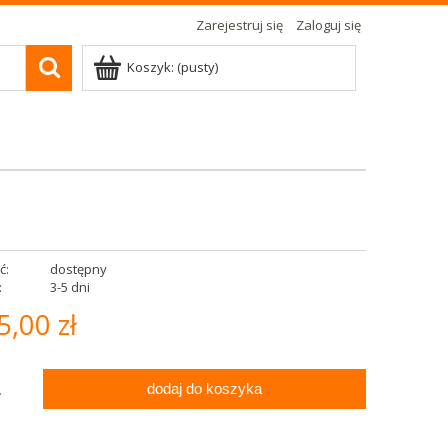
Zarejestruj się
Zaloguj się
Koszyk:
(pusty)
ć:
dostępny
:
3-5 dni
5,00 zł
dodaj do koszyka
.